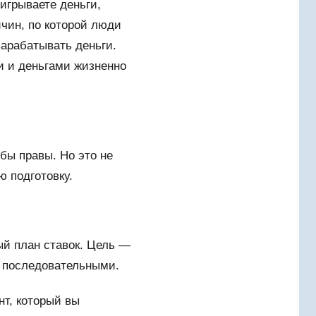
игрываете деньги,
чин, по которой люди
зарабатывать деньги.
и и деньгами жизненно
 бы правы. Но это не
ю подготовку.
й план ставок. Цель —
ь последовательными.
нт, который вы