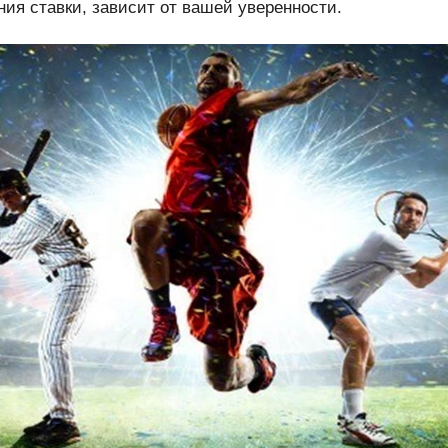
ия ставки, зависит от вашей уверенности.