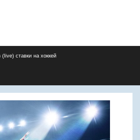
 (live) ставки на хоккей