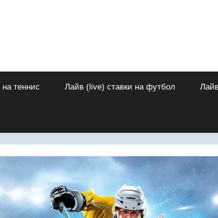
и на теннис
Лайв (live) ставки на футбол
Лайв