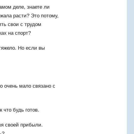
самом деле, знаете ли
жала расти? Это потому,
ить свои с трудом
ках на спорт?
тяжело. Но если вы
о очень мало связано с
 что будь готов.
я своей прибыли.
ь?