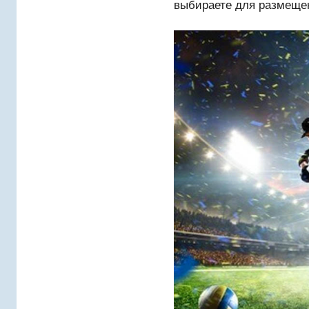
выбираете для размещен