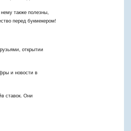
к нему также полезны,
ество перед букмекером!
друзьями, открытии
фры и новости в
в ставок. Они