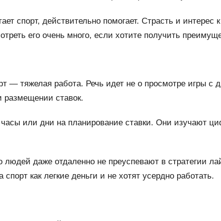
отает спорт, действительно помогает. Страсть и интерес 
мотреть его очень много, если хотите получить преимущ
т — тяжелая работа. Речь идет не о просмотре игры с 
и размещении ставок.
 часы или дни на планирование ставки. Они изучают ци
 людей даже отдаленно не преуспевают в стратегии лай
 спорт как легкие деньги и не хотят усердно работать.