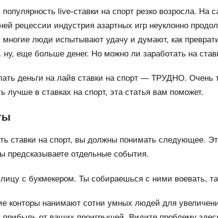
 популярность live-ставки на спорт резко возросла. На 
дней рецессии индустрия азартных игр неуклонно продол
я многие люди испытывают удачу и думают, как преврат
ну, еще больше денег. Но можно ли заработать на став
елать деньги на лайв ставки на спорт — ТРУДНО. Очень 
ь лучше в ставках на спорт, эта статья вам поможет.
ты
ать ставки на спорт, вы должны понимать следующее. Эт
вы предсказываете отдельные события.
лицу с букмекером. Ты собираешься с ними воевать, так
ие конторы нанимают сотни умных людей для увеличени
 прибыль от ваших проигрышей. Видите проблему здес